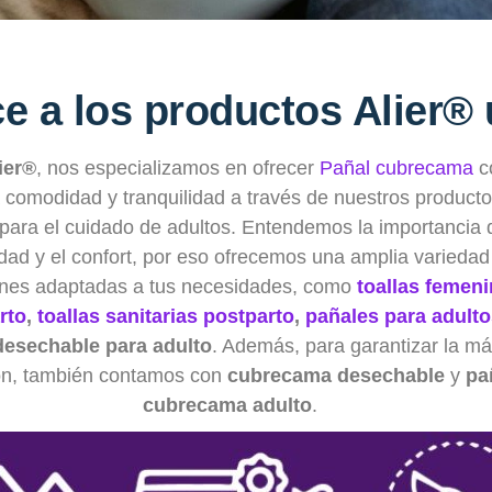
e a los productos Alier®
ier®
, nos especializamos en ofrecer
Pañal cubrecama
c
comodidad y tranquilidad a través de nuestros producto
 para el cuidado de adultos. Entendemos la importancia 
dad y el confort, por eso ofrecemos una amplia variedad
ones adaptadas a tus necesidades, como
toallas femen
rto
,
toallas sanitarias postparto
,
pañales para adult
desechable para adulto
. Además, para garantizar la m
ón, también contamos con
cubrecama desechable
y
pa
cubrecama adulto
.