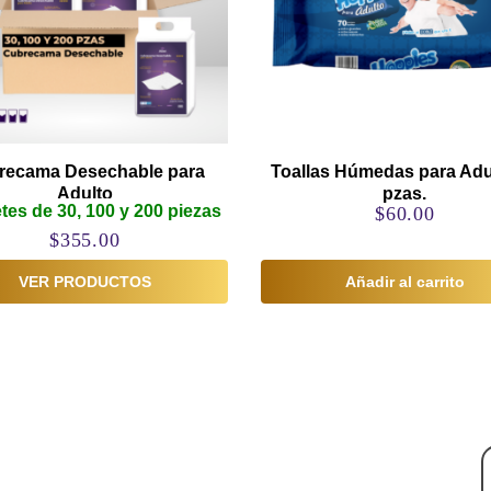
recama Desechable para
Toallas Húmedas para Adu
Adulto
pzas.
es de 30, 100 y 200 piezas
$
60.00
$
355.00
VER PRODUCTOS
Añadir al carrito