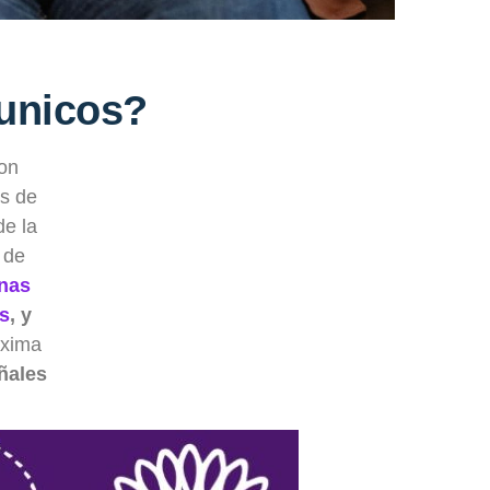
 unicos?
on
s de
de la
 de
inas
os
, y
áxima
ñales