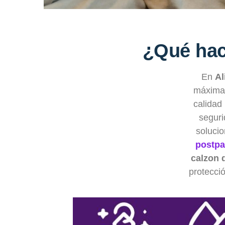
¿Qué hac
En
Al
máxima 
calidad
seguri
soluci
postpa
calzon 
protecci