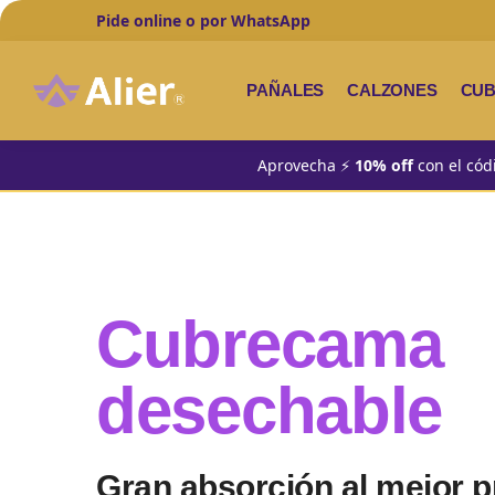
Pide online o por WhatsApp
Añadido recientemente
PAÑALES
CALZONES
CU
Aprovecha ⚡
10% off
con el cód
Cubrecama
desechable
Gran absorción al mejor p