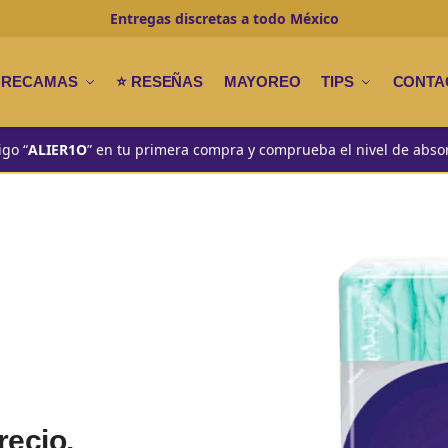
Entregas discretas a todo
México
BRECAMAS
⭐ RESEÑAS
MAYOREO
TIPS
CONTA
igo “
ALIER1O
” en tu primera compra y comprueba el nivel de abso
recio.