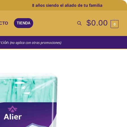
8 años
siendo el aliado de tu familia
$
0.00
CTO
TIENDA
0
Buscar
rción
(no aplica con otras promociones)