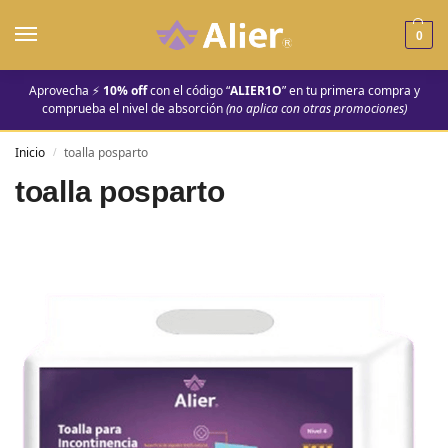
0
Aprovecha ⚡
10% off
con el código “
ALIER1O
” en tu primera compra y
comprueba el nivel de absorción
(no aplica con otras promociones)
Inicio
toalla posparto
/
toalla posparto