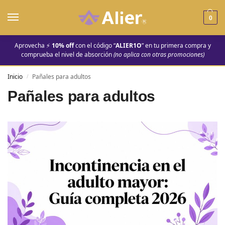
0
Aprovecha ⚡
10% off
con el código “
ALIER1O
” en tu primera compra y
comprueba el nivel de absorción
(no aplica con otras promociones)
Inicio
Pañales para adultos
/
Pañales para adultos