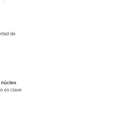
ertad de
.
n
núcleo
to es clave