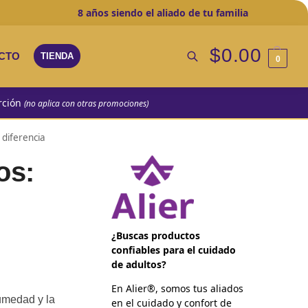
8 años
siendo el aliado de tu familia
$
0.00
CTO
TIENDA
0
Buscar
rción
(no aplica con otras promociones)
 diferencia
os:
¿Buscas productos
confiables para el cuidado
de adultos?
En Alier®, somos tus aliados
humedad y la
en el cuidado y confort de