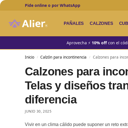
Pide online o por WhatsApp
Añadido recientemente
PAÑALES
CALZONES
CU
Aprovecha ⚡
10% off
con el cód
Inicio
Calzón para incontinencia
Calzones para incon
/
/
Calzones para incon
Telas y diseños tra
diferencia
JUNIO 30, 2025
Vivir en un clima cálido puede suponer un reto ext