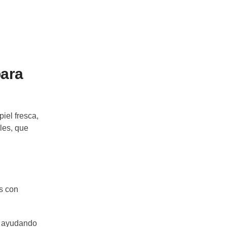
para
iel fresca,
les, que
os con
, ayudando