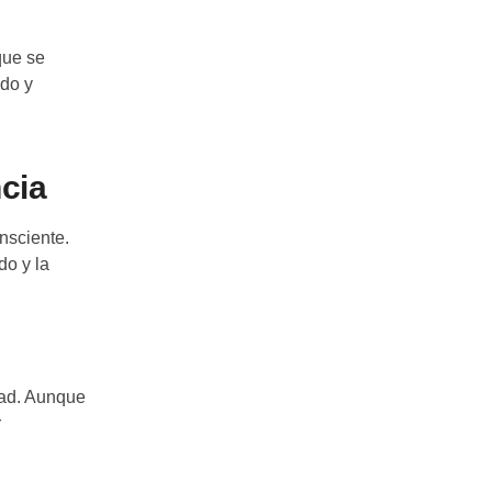
que se
ado y
cia
nsciente.
do y la
dad. Aunque
r