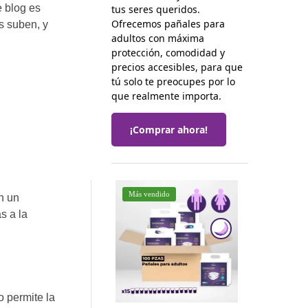
e blog es
tus seres queridos.
Ofrecemos pañales para
s suben, y
adultos con máxima
protección, comodidad y
precios accesibles, para que
tú solo te preocupes por lo
que realmente importa.
¡Comprar ahora!
Más vendido
n un
s a la
 permite la