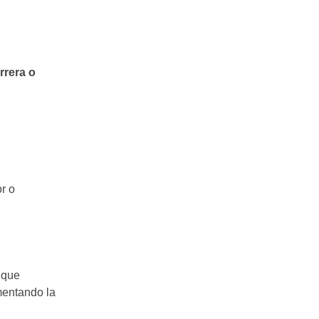
rrera o
r o
 que
umentando la