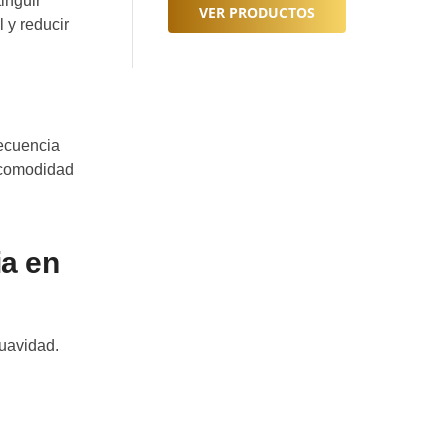
inguir
VER PRODUCTOS
 y reducir
recuencia
 comodidad
ia en
suavidad.