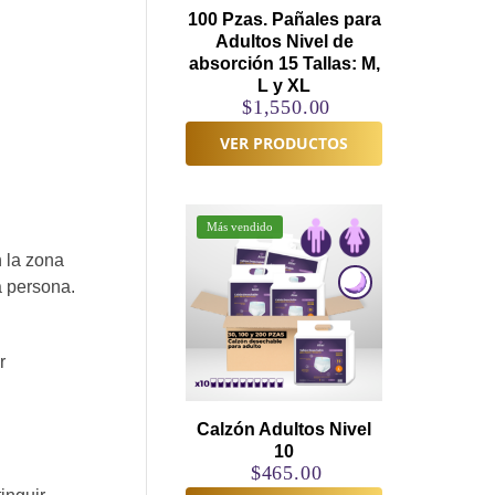
100 Pzas. Pañales para
Adultos Nivel de
absorción 15 Tallas: M,
L y XL
$
1,550.00
VER PRODUCTOS
Más vendido
n la zona
a persona.
r
Calzón Adultos Nivel
10
$
465.00