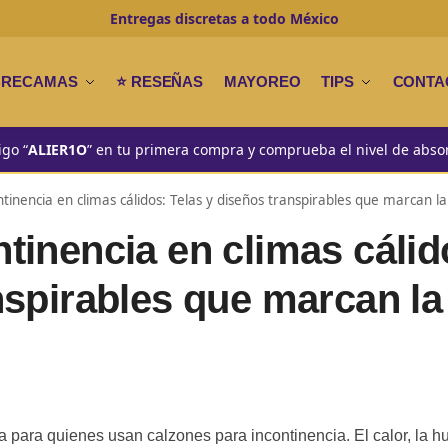
Entregas discretas a todo
México
BRECAMAS
⭐ RESEÑAS
MAYOREO
TIPS
CONTA
igo “
ALIER1O
” en tu primera compra y comprueba el nivel de abso
tinencia en climas cálidos: Telas y diseños transpirables que marcan la
tinencia en climas cálid
nspirables que marcan la
ra para quienes usan calzones para incontinencia. El calor, la 