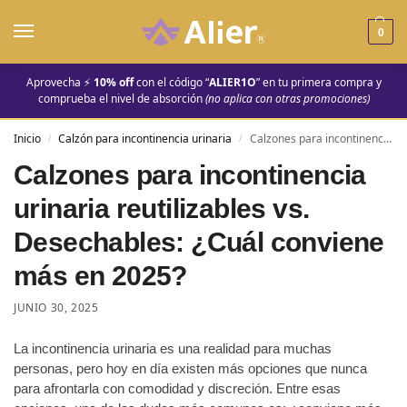
0
Aprovecha ⚡
10% off
con el código “
ALIER1O
” en tu primera compra y
comprueba el nivel de absorción
(no aplica con otras promociones)
Inicio
Calzón para incontinencia urinaria
Calzones para incontinencia urinaria reutilizables vs. Desechables: ¿Cuál conviene más en 2025?
/
/
Calzones para incontinencia
urinaria reutilizables vs.
Desechables: ¿Cuál conviene
más en 2025?
JUNIO 30, 2025
La incontinencia urinaria es una realidad para muchas
personas, pero hoy en día existen más opciones que nunca
para afrontarla con comodidad y discreción. Entre esas